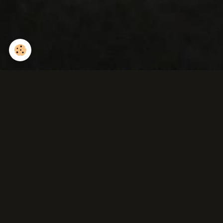
Milan noir.
Retour
DIAPORAMAS AUTOMATIQUES
CERF ELAPHE (diaporama).
Le brame du cerf ( diaporama ).