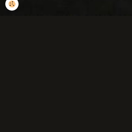
Tenthrède du bouleau (
larve fausse chenille )