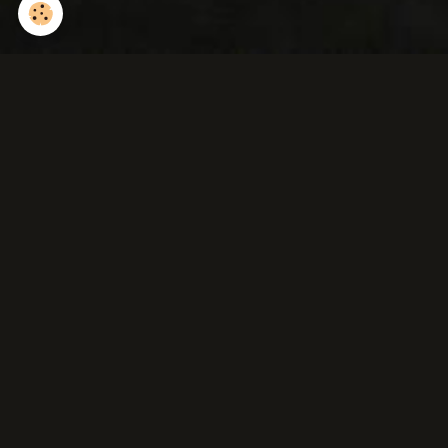
Méloe cantharide ( Meloe
proscarabaeus).