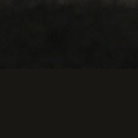
DIAPORAMAS
AUTOMATIQUES
CERF ELAPHE (diaporama).
Le brame du cerf ( diaporama ).
Le temps des velours (diaporama).
CHEVREUIL (diaporama).