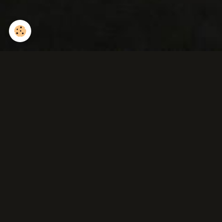
Alyte accoucheur (mâle
portant la ponte de la
femelle )