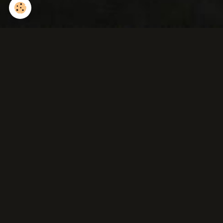
Lézards vivipares ( en
hibernation dans le sol ).