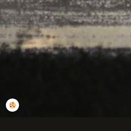
Faucon mâle cri d'a